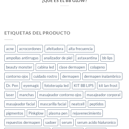
¿QUE ES EL BB GLOW?
ETIQUETAS DEL PRODUCTO
acne
acrocordones
afeitadora
alta frecuencia
ampollas antirrugas
analizador de piel
astaxantina
bb lips
beauty monster
cabina led
clase dermapen
colageno
contorno ojos
cuidado rostro
dermapen
dermapen inalambrico
Dr. Pen
eyemagic
fototerapia led
KIT BB LIPS
kit lan frost
laser
manchas
masajeador contorno ojos
masajeador corporal
masajeador facial
mascarilla facial
neatcell
peptidos
pigmentos
Pinkglow
plasma pen
rejuvenecimiento
repuestos dermapen
sadoer
serum
serum acido hialuronico