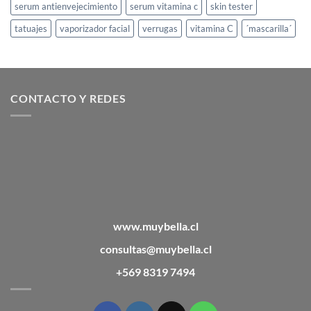
serum antienvejecimiento
serum vitamina c
skin tester
tatuajes
vaporizador facial
verrugas
vitamina C
´mascarilla´
CONTACTO Y REDES
www.muybella.cl
consultas@muybella.cl
+569 8319 7494