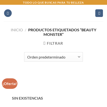
Saltar
TODO LO QUE BUSCAS PARA TU BELLEZA
al
contenido
INICIO
/
PRODUCTOS ETIQUETADOS “BEAUTY
MONSTER”
FILTRAR
¡Oferta!
SIN EXISTENCIAS