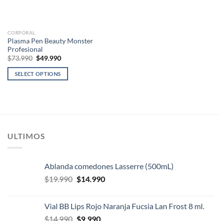
CORPORAL
Plasma Pen Beauty Monster
Profesional
El
El
$
73.990
$
49.990
precio
precio
original
actual
SELECT OPTIONS
era:
es:
$73.990.
$49.990.
ULTIMOS
Ablanda comedones Lasserre (500mL)
El
El
$
19.990
$
14.990
precio
precio
original
actual
Vial BB Lips Rojo Naranja Fucsia Lan Frost 8 ml.
era:
es:
El
El
$
14.990
$
9.990
$19.990.
$14.990.