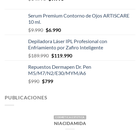
precio
precio
original
actual
Serum Premium Contorno de Ojos ARTISCARE
era:
es:
10 ml.
$14.990.
$9.990.
El
El
$
9.990
$
6.990
precio
precio
Depiladora Láser IPL Profesional con
original
actual
Enfriamiento por Zafiro Inteligente
era:
es:
El
El
$
189.990
$
119.990
$9.990.
$6.990.
precio
precio
Repuestos Dermapen Dr. Pen
original
actual
M5/M7/N2/E30/MYM/A6
era:
es:
El
El
$
990
$
799
$189.990.
$119.990.
precio
precio
original
actual
PUBLICACIONES
era:
es:
$990.
$799.
COSMETICA ESTETICA
NIACIDAMIDA