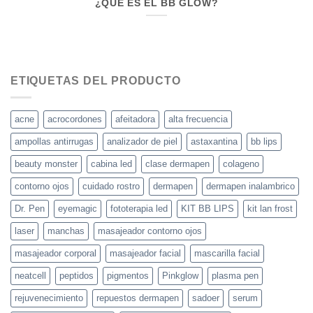
¿QUE ES EL BB GLOW?
ETIQUETAS DEL PRODUCTO
acne
acrocordones
afeitadora
alta frecuencia
ampollas antirrugas
analizador de piel
astaxantina
bb lips
beauty monster
cabina led
clase dermapen
colageno
contorno ojos
cuidado rostro
dermapen
dermapen inalambrico
Dr. Pen
eyemagic
fototerapia led
KIT BB LIPS
kit lan frost
laser
manchas
masajeador contorno ojos
masajeador corporal
masajeador facial
mascarilla facial
neatcell
peptidos
pigmentos
Pinkglow
plasma pen
rejuvenecimiento
repuestos dermapen
sadoer
serum