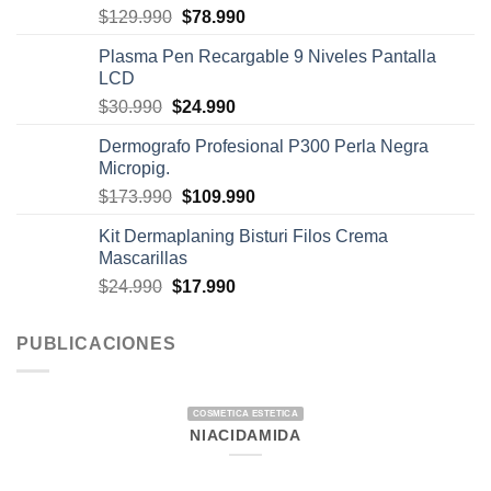
El
El
$
129.990
$
78.990
precio
precio
Plasma Pen Recargable 9 Niveles Pantalla
original
actual
LCD
era:
es:
El
El
$
30.990
$
24.990
$129.990.
$78.990.
precio
precio
Dermografo Profesional P300 Perla Negra
original
actual
Micropig.
era:
es:
El
El
$
173.990
$
109.990
$30.990.
$24.990.
precio
precio
Kit Dermaplaning Bisturi Filos Crema
original
actual
Mascarillas
era:
es:
El
El
$
24.990
$
17.990
$173.990.
$109.990.
precio
precio
original
actual
PUBLICACIONES
era:
es:
$24.990.
$17.990.
COSMETICA ESTETICA
NIACIDAMIDA