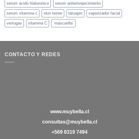
serum acido hialuronico
serum antienvejecimiento
serum vitamina c
skin tester
tatuajes
vaporizador facial
verrugas
vitamina C
´mascarilla´
CONTACTO Y REDES
www.muybella.cl
consultas@muybella.cl
+569 8319 7494