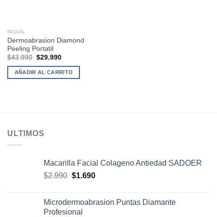
FACIAL
Dermoabrasion Diamond
Peeling Portatil
El
El
$
43.990
$
29.990
precio
precio
original
actual
AÑADIR AL CARRITO
era:
es:
$43.990.
$29.990.
ULTIMOS
Macarilla Facial Colageno Antiedad SADOER
El
El
$
2.990
$
1.690
precio
precio
original
actual
Microdermoabrasion Puntas Diamante
era:
es:
Profesional
$2.990.
$1.690.