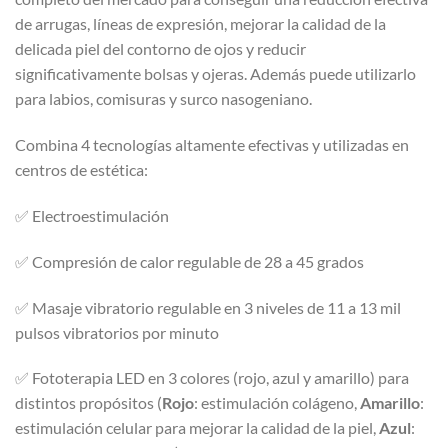
era:
es:
de arrugas, líneas de expresión, mejorar la calidad de la
$85.990.
$44.990.
delicada piel del contorno de ojos y reducir
significativamente bolsas y ojeras. Además puede utilizarlo
para labios, comisuras y surco nasogeniano.
Combina 4 tecnologías altamente efectivas y utilizadas en
centros de estética:
✅ Electroestimulación
✅ Compresión de calor regulable de 28 a 45 grados
✅ Masaje vibratorio regulable en 3 niveles de 11 a 13 mil
pulsos vibratorios por minuto
✅ Fototerapia LED en 3 colores (rojo, azul y amarillo) para
distintos propósitos (
Rojo
: estimulación colágeno,
Amarillo
:
estimulación celular para mejorar la calidad de la piel,
Azul
: