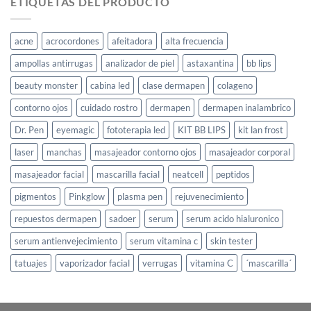
ETIQUETAS DEL PRODUCTO
acne
acrocordones
afeitadora
alta frecuencia
ampollas antirrugas
analizador de piel
astaxantina
bb lips
beauty monster
cabina led
clase dermapen
colageno
contorno ojos
cuidado rostro
dermapen
dermapen inalambrico
Dr. Pen
eyemagic
fototerapia led
KIT BB LIPS
kit lan frost
laser
manchas
masajeador contorno ojos
masajeador corporal
masajeador facial
mascarilla facial
neatcell
peptidos
pigmentos
Pinkglow
plasma pen
rejuvenecimiento
repuestos dermapen
sadoer
serum
serum acido hialuronico
serum antienvejecimiento
serum vitamina c
skin tester
tatuajes
vaporizador facial
verrugas
vitamina C
´mascarilla´