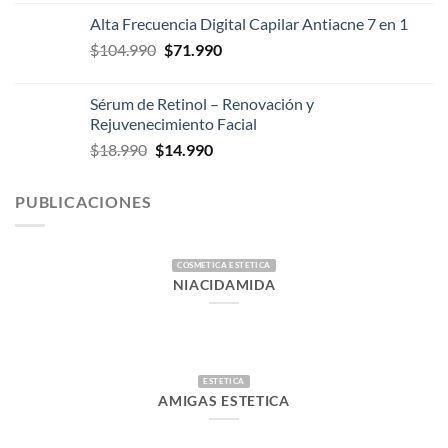
original
actual
Alta Frecuencia Digital Capilar Antiacne 7 en 1
era:
es:
El
El
$
104.990
$
71.990
$26.990.
$17.990.
precio
precio
original
actual
Sérum de Retinol – Renovación y
era:
es:
Rejuvenecimiento Facial
$104.990.
$71.990.
El
El
$
18.990
$
14.990
precio
precio
original
actual
PUBLICACIONES
era:
es:
$18.990.
$14.990.
COSMETICA ESTETICA
NIACIDAMIDA
ESTETICA
AMIGAS ESTETICA