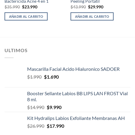
Bactericida Acne 4 en 1
Peeling Portatil
El
El
El
El
$
35.990
$
23.990
$
43.990
$
29.990
precio
precio
precio
precio
original
actual
original
actual
AÑADIR AL CARRITO
AÑADIR AL CARRITO
era:
es:
era:
es:
$35.990.
$23.990.
$43.990.
$29.990.
ULTIMOS
Mascarilla Facial Acido Hialuronico SADOER
El
El
$
1.990
$
1.690
precio
precio
original
actual
Booster Sellante Labios BB LIPS LAN FROST Vial
era:
es:
8 ml.
$1.990.
$1.690.
El
El
$
14.990
$
9.990
precio
precio
Kit Hydralips Labios Exfoliante Membranas AH
original
actual
El
El
$
26.990
era:
$
17.990
es:
precio
precio
$14.990.
$9.990.