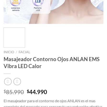
INICIO
/
FACIAL
Masajeador Contorno Ojos ANLAN EMS
Vibra LED Calor
El
El
85.990
44.990
$
$
precio
precio
El masajeador para el contorno de ojos ANLAN es el mas
original
actual
completo del mercado para conseguir una reducción efectiva