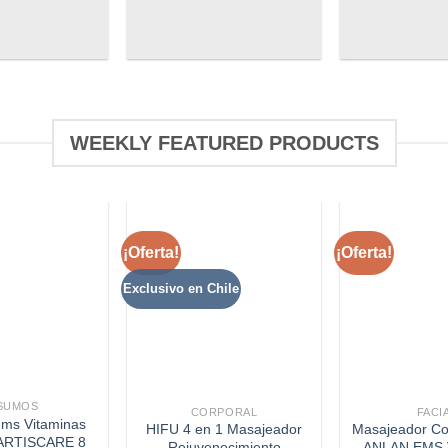
WEEKLY FEATURED PRODUCTS
¡Oferta!
¡Oferta!
Exclusivo en Chile
SUMOS
CORPORAL
FACI
ums Vitaminas
HIFU 4 en 1 Masajeador
Masajeador Co
 ARTISCARE 8
Rejuvenecimiento
ANLAN EMS 