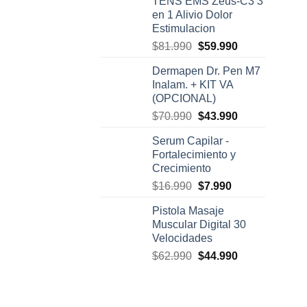
TENS EMS Zeus-C3 3
original
actual
en 1 Alivio Dolor
era:
es:
Estimulacion
$2.990.
$1.690.
El
El
$
81.990
$
59.990
precio
precio
Dermapen Dr. Pen M7
original
actual
Inalam. + KIT VA
era:
es:
(OPCIONAL)
$81.990.
$59.990.
El
El
$
70.990
$
43.990
precio
precio
Serum Capilar -
original
actual
Fortalecimiento y
era:
es:
Crecimiento
$70.990.
$43.990.
El
El
$
16.990
$
7.990
precio
precio
Pistola Masaje
original
actual
Muscular Digital 30
era:
es:
Velocidades
$16.990.
$7.990.
El
El
$
62.990
$
44.990
precio
precio
original
actual
era:
es: