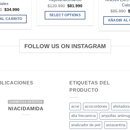
iales
Calo
El
El
$
120.990
$
81.990
El
El
0
$
34.990
precio
precio
E
$
85.990
precio
precio
original
actual
p
SELECT OPTIONS
original
actual
era:
es:
o
AL CARRITO
AÑADIR AL
era:
es:
$120.990.
$81.990.
e
$46.990.
$34.990.
$
FOLLOW US ON INSTAGRAM
BLICACIONES
ETIQUETAS DEL
PRODUCTO
COSMETICA ESTETICA
acne
acrocordones
afeitadora
NIACIDAMIDA
alta frecuencia
ampollas antirru
analizador de piel
astaxantina