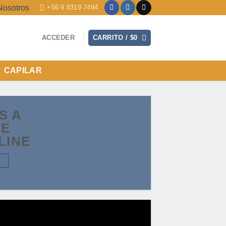
Nosotros
+56 9 8319 7494
ACCEDER
CARRITO /
$
0
CAPILAR
IS A
LE
LINE
W