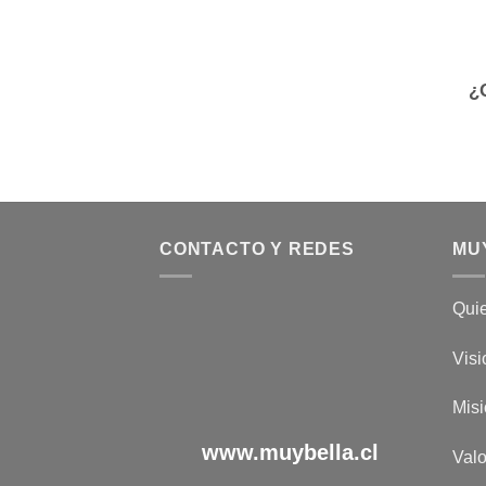
$62.990.
$44.990.
¿
CONTACTO Y REDES
MU
Qui
Visi
Mis
www.muybella.cl
Valo