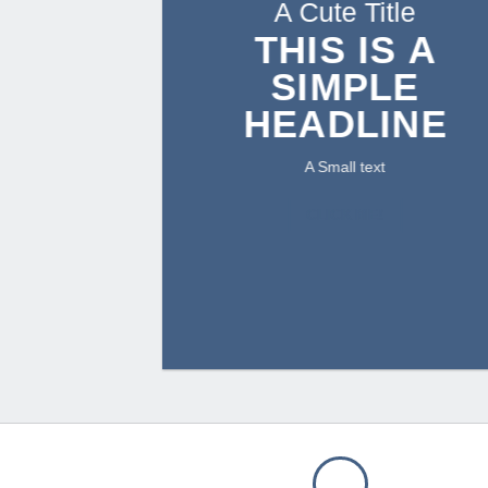
A Cute Title
THIS IS A
SIMPLE
HEADLINE
A Small text
CLICK ME!