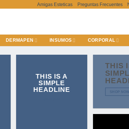
Amigas Esteticas
Preguntas Frecuentes
DERMAPEN
INSUMOS
CORPORAL
THIS 
SIMP
THIS IS A
HEAD
SIMPLE
HEADLINE
SHOP NO
SHOP NOW