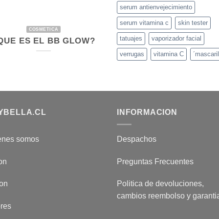
serum antienvejecimiento
serum vitamina c
skin tester
COSMETICA
tatuajes
vaporizador facial
QUE ES EL BB GLOW?
verrugas
vitamina C
´mascaril
YBELLA.CL
INFORMACION
enes somos
Despachos
on
Preguntas Frecuentes
ion
Politica de devoluciones,
cambios reembolso y garanti
res