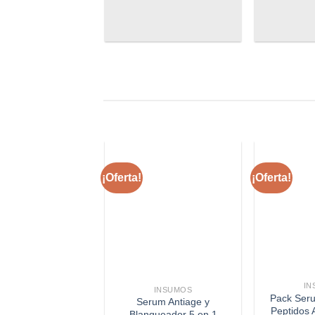
¡Oferta!
¡Oferta!
IN
INSUMOS
Pack Ser
Serum Antiage y
Peptidos
Blanqueador 5 en 1