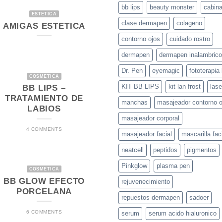
bb lips
beauty monster
cabina
ESTETICA
clase dermapen
colageno
AMIGAS ESTETICA
contorno ojos
cuidado rostro
dermapen
dermapen inalambrico
Dr. Pen
eyemagic
fototerapia 
COSMETICA
KIT BB LIPS
kit lan frost
lase
BB LIPS –
TRATAMIENTO DE
manchas
masajeador contorno o
LABIOS
masajeador corporal
4 COMMENTS
masajeador facial
mascarilla fac
neatcell
peptidos
pigmentos
Pinkglow
plasma pen
COSMETICA
BB GLOW EFECTO
rejuvenecimiento
PORCELANA
repuestos dermapen
sadoer
6 COMMENTS
serum
serum acido hialuronico