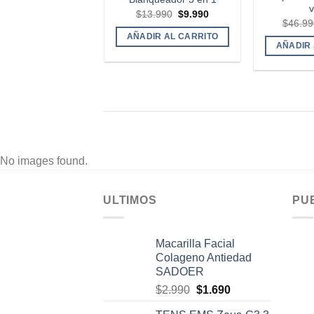
v
El
El
$
13.990
$
9.990
$
46.99
precio
precio
original
actual
AÑADIR AL CARRITO
era:
es:
AÑADIR 
$13.990.
$9.990.
No images found.
ULTIMOS
PU
Macarilla Facial
Colageno Antiedad
SADOER
El
El
$
2.990
$
1.690
precio
precio