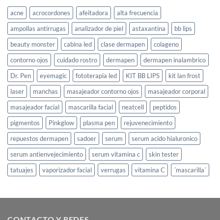
acne
acrocordones
afeitadora
alta frecuencia
ampollas antirrugas
analizador de piel
astaxantina
bb lips
beauty monster
cabina led
clase dermapen
colageno
contorno ojos
cuidado rostro
dermapen
dermapen inalambrico
Dr. Pen
eyemagic
fototerapia led
KIT BB LIPS
kit lan frost
laser
manchas
masajeador contorno ojos
masajeador corporal
masajeador facial
mascarilla facial
neatcell
peptidos
pigmentos
Pinkglow
plasma pen
rejuvenecimiento
repuestos dermapen
sadoer
serum
serum acido hialuronico
serum antienvejecimiento
serum vitamina c
skin tester
tatuajes
vaporizador facial
verrugas
vitamina C
´mascarilla´
CONTACTO Y REDES