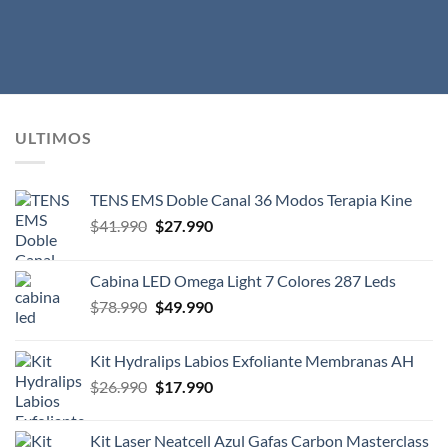
ULTIMOS
TENS EMS Doble Canal 36 Modos Terapia Kine
El
El
$
41.990
$
27.990
precio
precio
original
actual
Cabina LED Omega Light 7 Colores 287 Leds
era:
es:
El
El
$
78.990
$
49.990
$41.990.
$27.990.
precio
precio
original
actual
Kit Hydralips Labios Exfoliante Membranas AH
era:
es:
El
El
$
26.990
$
17.990
$78.990.
$49.990.
precio
precio
original
actual
Kit Laser Neatcell Azul Gafas Carbon Masterclass