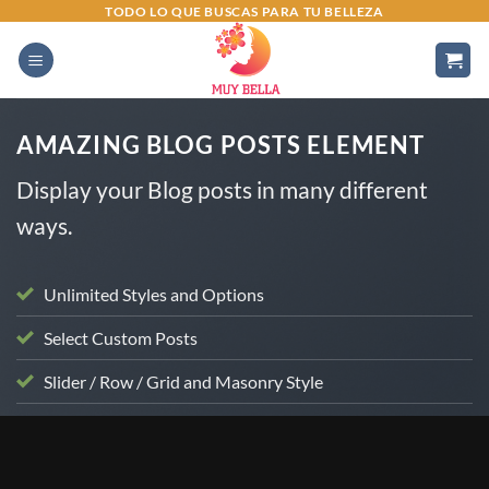
Saltar
TODO LO QUE BUSCAS PARA TU BELLEZA
al
contenido
AMAZING BLOG POSTS ELEMENT
Display your Blog posts in many different
ways.
Unlimited Styles and Options
Select Custom Posts
Slider / Row / Grid and Masonry Style
COSMETICA ESTETICA
Niacidamida