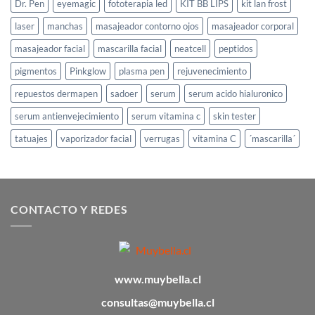
Dr. Pen
eyemagic
fototerapia led
KIT BB LIPS
kit lan frost
laser
manchas
masajeador contorno ojos
masajeador corporal
masajeador facial
mascarilla facial
neatcell
peptidos
pigmentos
Pinkglow
plasma pen
rejuvenecimiento
repuestos dermapen
sadoer
serum
serum acido hialuronico
serum antienvejecimiento
serum vitamina c
skin tester
tatuajes
vaporizador facial
verrugas
vitamina C
´mascarilla´
CONTACTO Y REDES
www.muybella.cl
consultas@muybella.cl