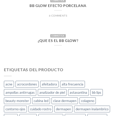
COSMETICA
BB GLOW EFECTO PORCELANA
6 COMMENTS
COSMETICA
¿QUE ES EL BB GLOW?
ETIQUETAS DEL PRODUCTO
acne
acrocordones
afeitadora
alta frecuencia
ampollas antirrugas
analizador de piel
astaxantina
bb lips
beauty monster
cabina led
clase dermapen
colageno
contorno ojos
cuidado rostro
dermapen
dermapen inalambrico