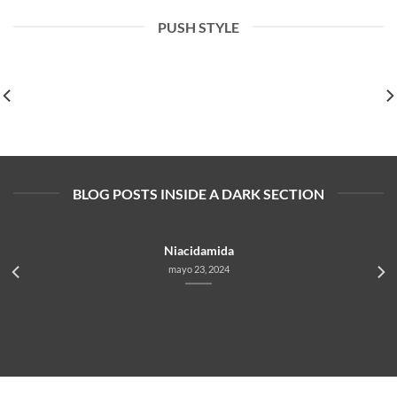
PUSH STYLE
Niacidamida
mayo 23, 2024
BLOG POSTS INSIDE A DARK SECTION
Niacidamida
mayo 23, 2024