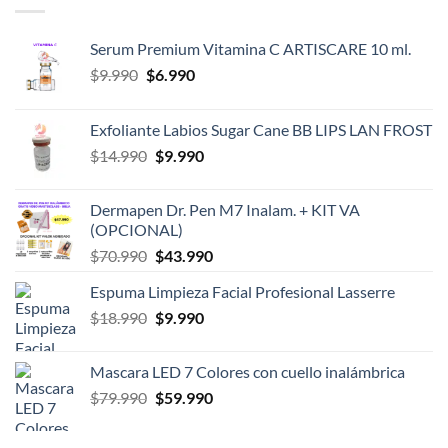
Serum Premium Vitamina C ARTISCARE 10 ml.
El
El
$
9.990
$
6.990
precio
precio
original
actual
Exfoliante Labios Sugar Cane BB LIPS LAN FROST
era:
es:
El
El
$
14.990
$
9.990
$9.990.
$6.990.
precio
precio
original
actual
Dermapen Dr. Pen M7 Inalam. + KIT VA
era:
es:
(OPCIONAL)
$14.990.
$9.990.
El
El
$
70.990
$
43.990
precio
precio
Espuma Limpieza Facial Profesional Lasserre
original
actual
El
El
$
18.990
era:
$
9.990
es:
precio
precio
$70.990.
$43.990.
original
actual
Mascara LED 7 Colores con cuello inalámbrica
era:
es:
El
El
$
79.990
$
59.990
$18.990.
$9.990.
precio
precio
original
actual