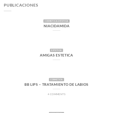
era:
es:
PUBLICACIONES
$79.990.
$59.990.
COSMETICA ESTETICA
NIACIDAMIDA
ESTETICA
AMIGAS ESTETICA
COSMETICA
BB LIPS – TRATAMIENTO DE LABIOS
4 COMMENTS