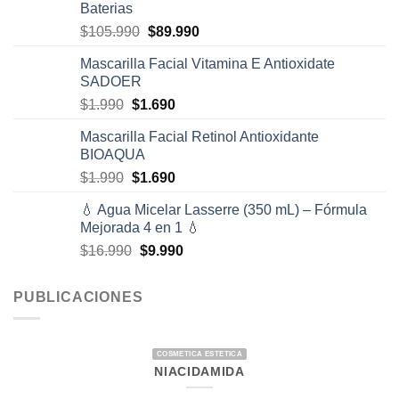
Baterias
$1.990.
$1.690.
El
El
$
105.990
$
89.990
precio
precio
Mascarilla Facial Vitamina E Antioxidate
original
actual
SADOER
era:
es:
El
El
$
1.990
$
1.690
$105.990.
$89.990.
precio
precio
Mascarilla Facial Retinol Antioxidante
original
actual
BIOAQUA
era:
es:
El
El
$
1.990
$
1.690
$1.990.
$1.690.
precio
precio
💧 Agua Micelar Lasserre (350 mL) – Fórmula
original
actual
Mejorada 4 en 1 💧
era:
es:
El
El
$
16.990
$
9.990
$1.990.
$1.690.
precio
precio
original
actual
PUBLICACIONES
era:
es:
$16.990.
$9.990.
COSMETICA ESTETICA
NIACIDAMIDA