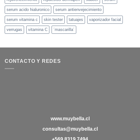
serum acido hialuronico
serum antienvejecimiento
serum vitamina c
skin tester
tatuajes
vaporizador facial
verrugas
vitamina C
´mascarilla´
CONTACTO Y REDES
www.muybella.cl
consultas@muybella.cl
+569 8319 7494