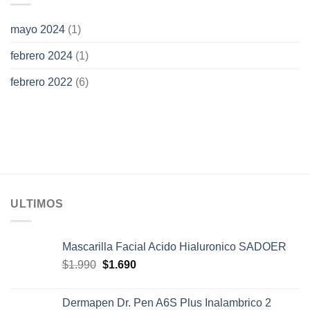
mayo 2024
(1)
febrero 2024
(1)
febrero 2022
(6)
ULTIMOS
Mascarilla Facial Acido Hialuronico SADOER
El
El
$
1.990
$
1.690
precio
precio
original
actual
Dermapen Dr. Pen A6S Plus Inalambrico 2
era:
es: