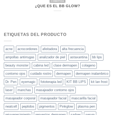
COSMETICA
¿QUE ES EL BB GLOW?
ETIQUETAS DEL PRODUCTO
acne
acrocordones
afeitadora
alta frecuencia
ampollas antirrugas
analizador de piel
astaxantina
bb lips
beauty monster
cabina led
clase dermapen
colageno
contorno ojos
cuidado rostro
dermapen
dermapen inalambrico
Dr. Pen
eyemagic
fototerapia led
KIT BB LIPS
kit lan frost
laser
manchas
masajeador contorno ojos
masajeador corporal
masajeador facial
mascarilla facial
neatcell
peptidos
pigmentos
Pinkglow
plasma pen
rejuvenecimiento
repuestos dermapen
sadoer
serum