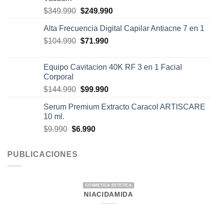
era:
es:
El
El
$
349.990
$
249.990
$42.990.
$33.990.
precio
precio
Alta Frecuencia Digital Capilar Antiacne 7 en 1
original
actual
El
El
$
104.990
era:
$
71.990
es:
precio
precio
$349.990.
$249.990.
original
actual
Equipo Cavitacion 40K RF 3 en 1 Facial
era:
es:
Corporal
$104.990.
$71.990.
El
El
$
144.990
$
99.990
precio
precio
Serum Premium Extracto Caracol ARTISCARE
original
actual
10 ml.
era:
es:
El
El
$
9.990
$
6.990
$144.990.
$99.990.
precio
precio
original
actual
PUBLICACIONES
era:
es:
$9.990.
$6.990.
COSMETICA ESTETICA
NIACIDAMIDA