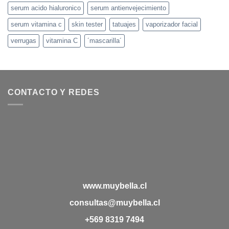
serum acido hialuronico
serum antienvejecimiento
serum vitamina c
skin tester
tatuajes
vaporizador facial
verrugas
vitamina C
´mascarilla´
CONTACTO Y REDES
www.muybella.cl
consultas@muybella.cl
+569 8319 7494