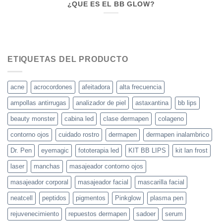
¿QUE ES EL BB GLOW?
ETIQUETAS DEL PRODUCTO
acne
acrocordones
afeitadora
alta frecuencia
ampollas antirrugas
analizador de piel
astaxantina
bb lips
beauty monster
cabina led
clase dermapen
colageno
contorno ojos
cuidado rostro
dermapen
dermapen inalambrico
Dr. Pen
eyemagic
fototerapia led
KIT BB LIPS
kit lan frost
laser
manchas
masajeador contorno ojos
masajeador corporal
masajeador facial
mascarilla facial
neatcell
peptidos
pigmentos
Pinkglow
plasma pen
rejuvenecimiento
repuestos dermapen
sadoer
serum