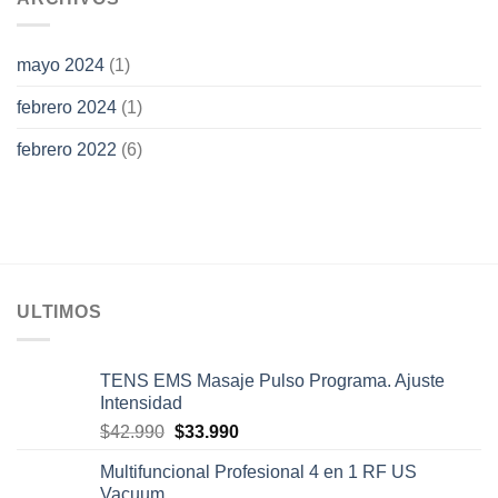
mayo 2024
(1)
febrero 2024
(1)
febrero 2022
(6)
ULTIMOS
TENS EMS Masaje Pulso Programa. Ajuste
Intensidad
El
El
$
42.990
$
33.990
precio
precio
Multifuncional Profesional 4 en 1 RF US
original
actual
Vacuum