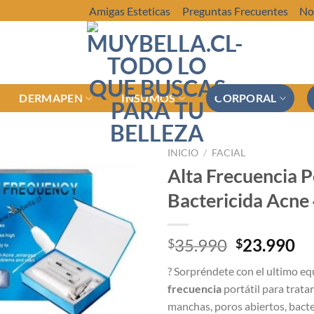
Amigas Esteticas
Preguntas Frecuentes
No
DERMAPEN
INSUMOS
CORPORAL
INICIO
/
FACIAL
Alta Frecuencia P
Bactericida Acne 
El
El
35.990
23.990
$
$
precio
pr
? Sorpréndete con el ultimo e
original
ac
frecuencia
portátil para tratam
era:
es
manchas, poros abiertos, bacte
$35.990.
$2