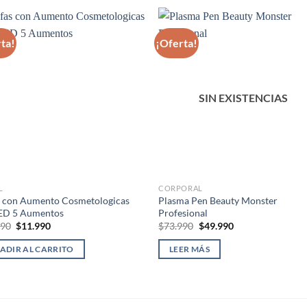
ta!
¡Oferta!
SIN EXISTENCIAS
L
CORPORAL
s con Aumento Cosmetologicas
Plasma Pen Beauty Monster
LED 5 Aumentos
Profesional
El
El
El
El
990
$
11.990
$
73.990
$
49.990
precio
precio
precio
precio
original
actual
original
actual
ADIR AL CARRITO
LEER MÁS
era:
es:
era:
es:
$16.990.
$11.990.
$73.990.
$49.990.