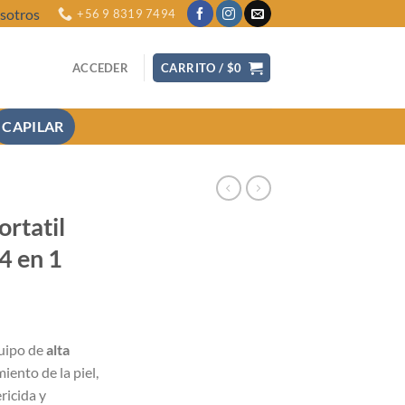
sotros
+56 9 8319 7494
ACCEDER
CARRITO /
$
0
CAPILAR
ortatil
4 en 1
ecio
quipo de
alta
tual
iento de la piel,
:
ricida y
3.990.