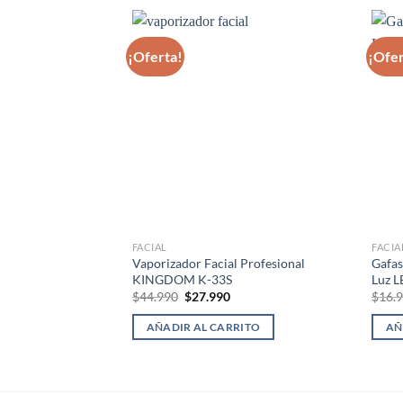
¡Oferta!
¡Ofer
FACIAL
FACIA
Vaporizador Facial Profesional
Gafa
KINGDOM K-33S
Luz 
El
El
$
44.990
$
27.990
$
16.
precio
precio
original
actual
AÑADIR AL CARRITO
AÑ
era:
es:
$44.990.
$27.990.