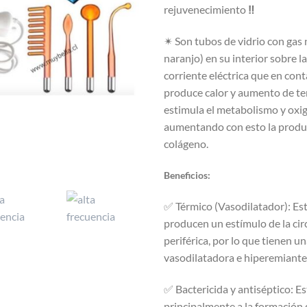
rejuvenecimiento
‼
✴ Son tubos de vidrio con gas 
naranjo) en su interior sobre la
corriente eléctrica que en cont
produce calor y aumento de t
estimula el metabolismo y oxig
aumentando con esto la produ
colágeno.
Beneficios:
✅ Térmico (Vasodilatador): Est
producen un estímulo de la cir
periférica, por lo que tienen u
vasodilatadora e hiperemiante
✅ Bactericida y antiséptico: E
principalmente a la formación