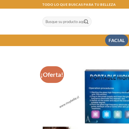
Saltar
TODO LO QUE BUSCAS PARA TU BELLEZA
al
contenido
Buscar
por:
FACIAL
¡Oferta!