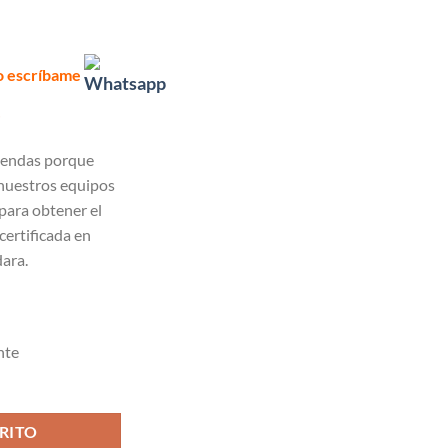
o escríbame
!
tiendas porque
nuestros equipos
para obtener el
certificada en
dara.
nte
RITO