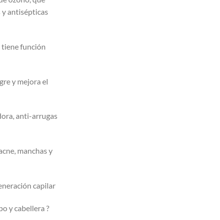
 y antisépticas
 tiene función
gre y mejora el
ora, anti-arrugas
acne, manchas y
eneración capilar
po y cabellera ?