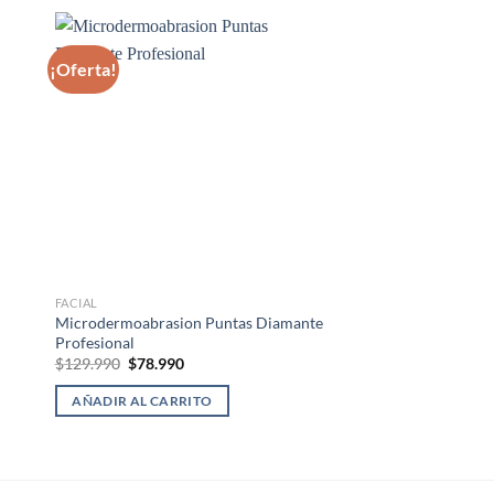
¡Oferta!
¡Oferta!
FACIAL
FACIAL
Microdermoabrasion Puntas Diamante
Dermografo Premium
Profesional
Micropigmentacion
El
El
El
El
$
129.990
$
78.990
$
72.990
$
44.990
precio
precio
precio
pre
original
actual
original
act
AÑADIR AL CARRITO
AÑADIR AL CARRI
era:
es:
era:
es:
$129.990.
$78.990.
$72.990.
$44