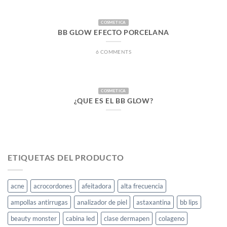
COSMETICA
BB GLOW EFECTO PORCELANA
6 COMMENTS
COSMETICA
¿QUE ES EL BB GLOW?
ETIQUETAS DEL PRODUCTO
acne
acrocordones
afeitadora
alta frecuencia
ampollas antirrugas
analizador de piel
astaxantina
bb lips
beauty monster
cabina led
clase dermapen
colageno