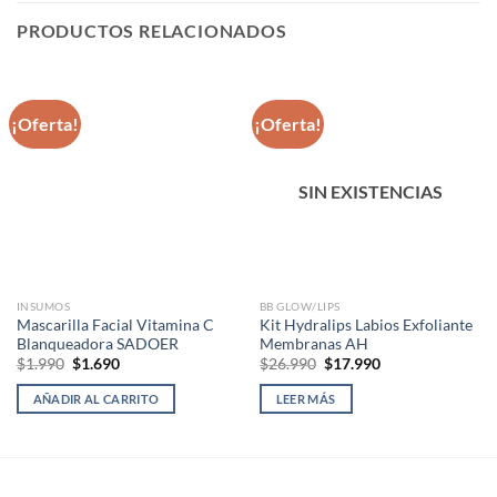
PRODUCTOS RELACIONADOS
¡Oferta!
¡Oferta!
SIN EXISTENCIAS
INSUMOS
BB GLOW/LIPS
Mascarilla Facial Vitamina C
Kit Hydralips Labios Exfoliante
Blanqueadora SADOER
Membranas AH
El
El
El
El
$
1.990
$
1.690
$
26.990
$
17.990
precio
precio
precio
precio
original
actual
original
actual
AÑADIR AL CARRITO
LEER MÁS
era:
es:
era:
es:
$1.990.
$1.690.
$26.990.
$17.990.