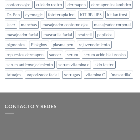
contorno ojos
cuidado rostro
dermapen
dermapen inalambrico
Dr. Pen
eyemagic
fototerapia led
KIT BB LIPS
kit lan frost
laser
manchas
masajeador contorno ojos
masajeador corporal
masajeador facial
mascarilla facial
neatcell
peptidos
pigmentos
Pinkglow
plasma pen
rejuvenecimiento
repuestos dermapen
sadoer
serum
serum acido hialuronico
serum antienvejecimiento
serum vitamina c
skin tester
tatuajes
vaporizador facial
verrugas
vitamina C
´mascarilla´
CONTACTO Y REDES