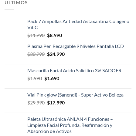
ULTIMOS
Pack 7 Ampollas Antiedad Astaxantina Colageno
Vit C
El
El
$
11.990
$
8.990
precio
precio
Plasma Pen Recargable 9 Niveles Pantalla LCD
original
actual
El
El
$
30.990
era:
$
24.990
es:
precio
precio
$11.990.
$8.990.
original
actual
Mascarilla Facial Acido Salicilico 3% SADOER
era:
es:
El
El
$
1.990
$
1.690
$30.990.
$24.990.
precio
precio
original
actual
Vial Pink glow (Sanendi) - Super Activo Belleza
era:
es:
El
El
$
29.990
$
17.990
$1.990.
$1.690.
precio
precio
original
actual
Paleta Ultrasónica ANLAN 4 Funciones –
era:
es:
Limpieza Facial Profunda, Reafirmación y
$29.990.
$17.990.
Absorción de Activos