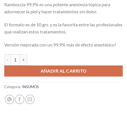
$16.990.
$11.990.
Ramboccia 99,9% es una potente anestesia tópica para
adormecer la piel y hacer tratamientos sin dolor.
El formato es de 10 grs. y es la favorita entre las profesionales
que realizan estos tratamientos.
Versión mejorada con un 99,9% más de efecto anestésico!
Anestesia Ramboccia 99,9% cantidad
AÑADIR AL CARRITO
Categoría:
INSUMOS