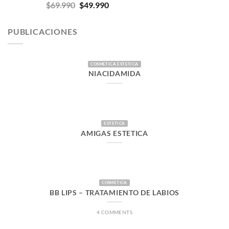
El
El
$
69.990
$
49.990
precio
precio
original
actual
PUBLICACIONES
era:
es:
$69.990.
$49.990.
COSMETICA ESTETICA
NIACIDAMIDA
ESTETICA
AMIGAS ESTETICA
COSMETICA
BB LIPS – TRATAMIENTO DE LABIOS
4 COMMENTS