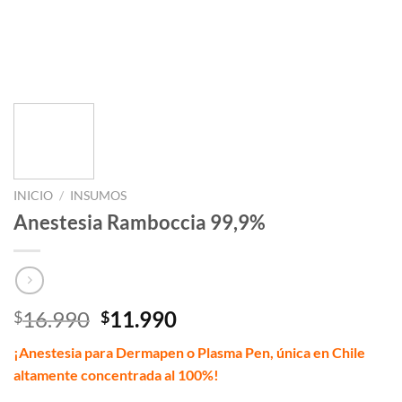
INICIO
/
INSUMOS
Anestesia Ramboccia 99,9%
El
El
16.990
11.990
$
$
precio
precio
¡Anestesia para Dermapen o Plasma Pen, única en Chile
original
actual
altamente concentrada al 100%!
era:
es: